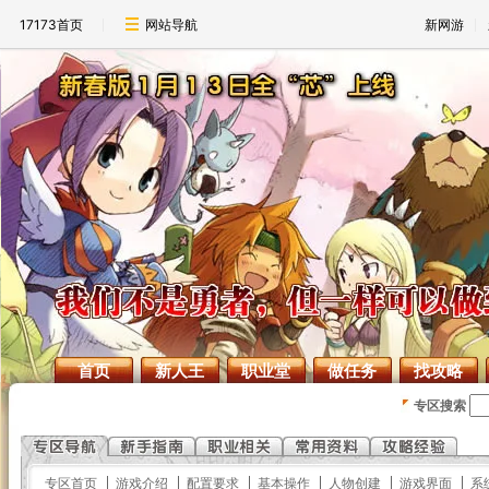
17173首页
网站导航
新网游
首页
新人王
职业堂
做任务
找攻略