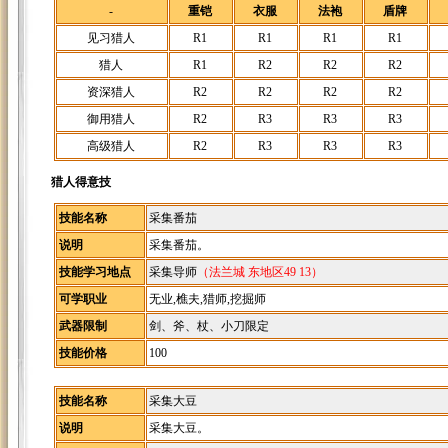
-
重铠
衣服
法袍
盾牌
见习猎人
R1
R1
R1
R1
猎人
R1
R2
R2
R2
资深猎人
R2
R2
R2
R2
御用猎人
R2
R3
R3
R3
高级猎人
R2
R3
R3
R3
猎人得意技
技能名称
采集番茄
说明
采集番茄。
技能学习地点
采集导师
（法兰城 东地区49 13）
可学职业
无业,樵夫,猎师,挖掘师
武器限制
剑、斧、杖、小刀限定
技能价格
100
技能名称
采集大豆
说明
采集大豆。