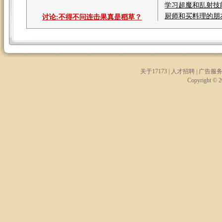
学习超魔和乱射技
厨师和买料理的朋
讨论:
不得不问连击果真是稻草？
关于17173
|
人才招聘
|
广告服
Copyright © 20