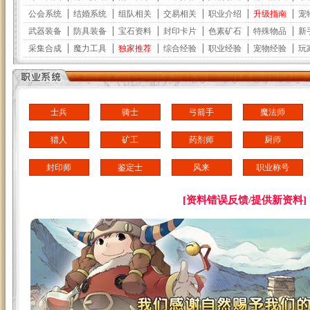
士兵
骑士
弓箭手
魔法师
猎人
矿工
药剂师
厨师
封印师
鉴定士
风来
职业称号
[资料错误反馈/提供新资料]