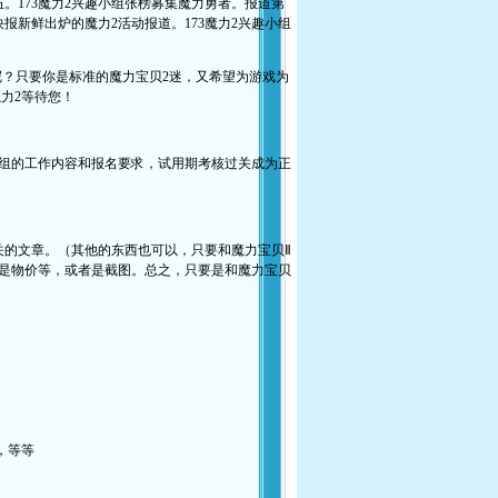
。173魔力2兴趣小组张榜募集魔力勇者。报道第
报新鲜出炉的魔力2活动报道。173魔力2兴趣小组
？只要你是标准的魔力宝贝2迷，又希望为游戏为
力2等待您！
组的工作内容和报名要求，试用期考核过关成为正
的文章。（其他的东西也可以，只要和魔力宝贝Ⅱ
是物价等，或者是截图。总之，只要是和魔力宝贝
，等等