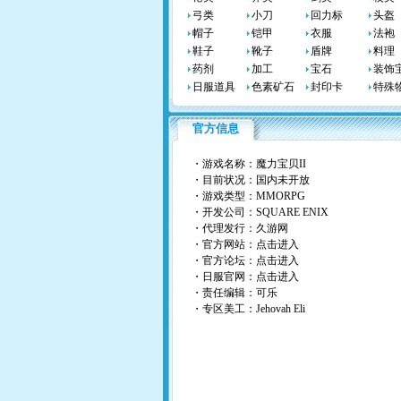
弓类
小刀
回力标
头盔
帽子
铠甲
衣服
法袍
鞋子
靴子
盾牌
料理
药剂
加工
宝石
装饰
日服道具
色素矿石
封印卡
特殊
官方信息
・游戏名称：魔力宝贝II
・目前状况：国内未开放
・游戏类型：MMORPG
・开发公司：SQUARE ENIX
・代理发行：
久游网
・官方网站：
点击进入
・官方论坛：
点击进入
・日服官网：
点击进入
・责任编辑：可乐
・专区美工：Jehovah Eli