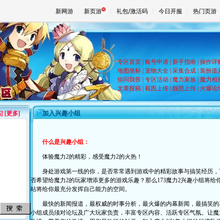
新网游
新页游
礼包/激活码
今日开服
热门页游
魔兽
专区首页
|
账号申请
|
新手指南
|
操作详
地图坐标
|
宠物大全
|
采集合成
|
装扮道
你问我答
|
专区活动
|
魔力家族
|
魔力相
文章投稿
|
截图上传
|
靓照上传
|
火爆论
天堂
加入兴趣小组
稿
] [更多]
王权与
什么是兴趣小组：
体验魔力2的精彩，感受魔力2的火热！
身处游戏第一线的你，是否常常遇到游戏中的精彩故事与搞笑经历，可
否希望给魔力2的玩家增添更多的游戏乐趣？那么173魔力2兴趣小组将
站将给你最充分发挥自己能力的空间。
最快的新闻报道，最权威的时事分析，最火爆的内幕新闻，最搞笑的花
小组成员须对论坛及广大玩家负责，丰富专区内容、活跃专区气氛。让魔