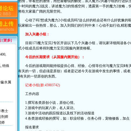
热情，带着您的激情，用您最敏锐的触觉，加入魔力2兴趣小组的行进队伍
一时间的魔力2战况，讲述魔力2的情感空间，透露第一手的魔力2攻略，快
将给大家最广阔的无限空间。
心动了吗?想成为魔力2小组成员吗?这么好的机会还有什么好犹豫的呢
玩家献出一份热情，那么，加入到我们的行列中来！心动不如行动,精彩魔
加入兴趣小组：
稿
] [更多]
目前173魔力宝贝2专区开设以下几个兴趣小组，请玩家详细阅读各小
式小组成员后将得到魔力宝贝2国服内测资格喔。
-400
,
今后的长期要求（从国服内测开始）：
系
,
特殊
今后的游戏期间能持续提供心得、经验、心情等任何与魔力宝贝Ⅱ有关
有关的一切，但必须是原创）或者是记述今天在游戏中发生的事情，或者
Ⅱ有关的一切原创的东西。
偏水属
记者小组(群:45903742)
工作内容
1.撰写各类原创小说，原创心情。
2.游戏中的玩家八卦，名人采访。
传教士
3.游戏中活动的跟踪报道以及线下的活动报道
药剂师
4.各类游戏经验的撰写，如：职业经验，任务心得，宠物修炼，加点
猎师
报名要求