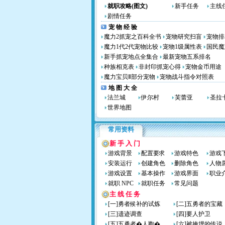
就职攻略(图文)
新手任务
主线
剧情任务
宠 物 经 验
魔力2抓宠之百科全书
宠物研究扫盲
宠物排
魔力1代2代宠物比较
宠物1级属性表
国民魔
新手抓宠地点全集合
最新宠物五系排名
种族相克表
非封印抓宠心得
宠物金币用途
魔力宝贝Ⅱ部分宠物
宠物战斗指令对照表
地 图 大 全
法兰城
伊尔村
芙蕾亚
圣拉
世界地图
常用资料
新 手 入 门
游戏背景
配置要求
游戏特色
游戏
安装运行
创建角色
删除角色
人物
游戏设置
基本操作
游戏界面
职业
就职 NPC
就职任务
常见问题
主 线 任 务
[一]勇者候补的试炼
[二]五勇者的宝藏
[三]遗迹调查
[四]要人护卫
[五]五勇者�人鞫�
[六]被掩埋的传说