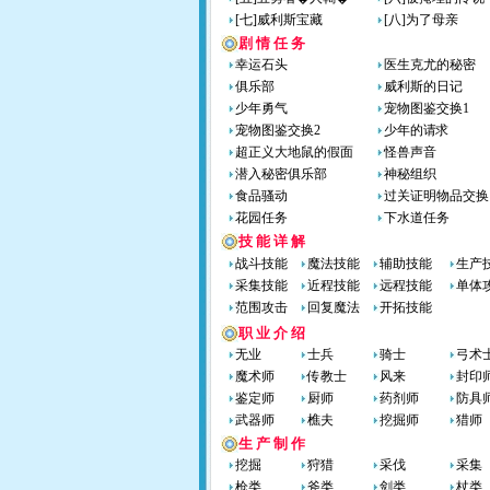
[七]威利斯宝藏
[八]为了母亲
剧 情 任 务
幸运石头
医生克尤的秘密
俱乐部
威利斯的日记
少年勇气
宠物图鉴交换1
宠物图鉴交换2
少年的请求
超正义大地鼠的假面
怪兽声音
潜入秘密俱乐部
神秘组织
食品骚动
过关证明物品交换
花园任务
下水道任务
技 能 详 解
战斗技能
魔法技能
辅助技能
生产
采集技能
近程技能
远程技能
单体
范围攻击
回复魔法
开拓技能
职 业 介 绍
无业
士兵
骑士
弓术
魔术师
传教士
风来
封印
鉴定师
厨师
药剂师
防具
武器师
樵夫
挖掘师
猎师
生 产 制 作
挖掘
狩猎
采伐
采集
枪类
斧类
剑类
杖类