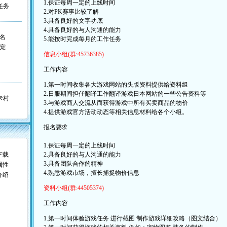
1.保证每周一定的上线时间
任务
2.对PK赛事比较了解
3.具备良好的文字功底
4.具备良好的与人沟通的能力
名
5.能按时完成每月的工作任务
宠
信息小组(群:45736385)
工作内容
1.第一时间收集各大游戏网站的头版资料提供给资料组
2.日服期间担任翻译工作翻译游戏日本网站的一些公告资料等
卡村
3.与游戏商人交流从而获得游戏中所有买卖商品的物价
4.提供游戏官方活动动态等相关信息材料给各个小组。
报名要求
1.保证每周一定的上线时间
下载
2.具备良好的与人沟通的能力
3.具备团队合作的精神
属性
4.熟悉游戏市场，擅长捕捉物价信息
介绍
资料小组(群:44505374)
工作内容
1.第一时间体验游戏任务 进行截图 制作游戏详细攻略（图文结合）