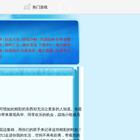
热门游戏
DNF
传奇4
解
|
职业大全
|
技能详解
|
升级指南
任务攻略
|
具
|
资料汇总
|
物价资迅
下载中心
|
每日精华
|
册
|
动漫画坊
玩家风采
|
魔力视频
|
交易平台
|
坛
剑网3旗舰版
新天龙八部
自由
诛仙世界
仙剑世界
惜如此精彩的东西却无法让更多的人知道。你是
给你带来展现风华、同享欢乐的机会，战地小组成员
边集锦，用你们的双手来记录这些精彩的时刻！
力2走进你我的生活，空间不再有距离，带着您的