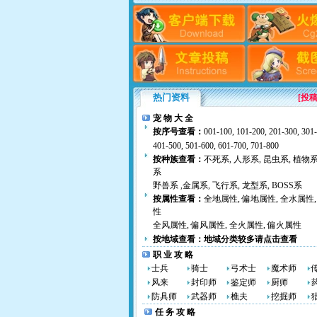
热门资料
[
投
宠 物 大 全
按序号查看：
001-100
,
101-200
,
201-300
,
301
401-500
,
501-600
,
601-700
,
701-800
按种族查看：
不死系
,
人形系
,
昆虫系
,
植物
系
野兽系
,
金属系
,
飞行系
,
龙型系
,
BOSS系
按属性查看：
全地属性
,
偏地属性
,
全水属性
,
性
全风属性
,
偏风属性
,
全火属性
,
偏火属性
按地域查看：
地域分类较多请点击查看
职 业 攻 略
士兵
骑士
弓术士
魔术师
风来
封印师
鉴定师
厨师
防具师
武器师
樵夫
挖掘师
任 务 攻 略