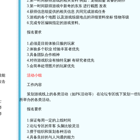
2.第一时间获得游戏的相关资料 例如：宠物图鉴 装备的制作
3.第一时间获得游戏中新奇的东东 进行截图 发表
4.获得信息组提供的相关信息 共同完成游戏任务
5.游戏的各个地图 以及游戏练级地点的详细资料坐标 怪物等级
6.完成专区编辑指定的游戏资料。
报名要求
1.必须是目前体验日服的玩家
2.体验多个职业 经验丰富者优先
3.具备团队合作精神
4.对待游戏职业有独特见解 有研究者优先
5.会简单处理图片的玩家优先
技能
活动小组
攻击
工作内容
策划游戏线上的各类活动（如PK活动等） 在论坛专区线下策划一些玩
所举办的各类活动。
士
师
报名要求
师
1.保证每周一定的上线时间
2.论坛专区的常客 头脑比较灵活
3.擅于组织和策划各种活动
4.具备良好的与人沟通的能力