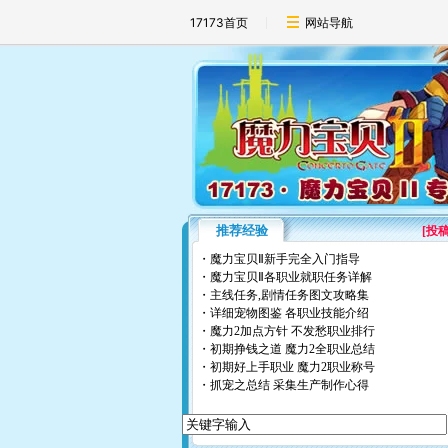
17173首页
网站导航
推荐经验
[
投
・
魔力宝贝Ⅱ新手完全入门指导
・
魔力宝贝Ⅱ各职业就职任务详解
・
主线任务,剧情任务图文攻略集
・
详细宠物图鉴
各职业技能介绍
・
魔力2加点方针
不发愁职业排行
・
初期挣钱之道
魔力2全职业总结
・
初期好上手职业
魔力2职业称号
・
抓宠之总结
采集生产制作心得