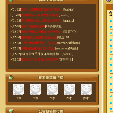
[01-12]
目标：39级国服35解禁任务经…
[badkiss]
[01-10]
现国服所有1级宠物权威坐标
[nanaki.]
[01-08]
至40级版本前1级宠物4大获得…
[nanaki.]
[12-10]
追踪！被盗的宝藏
[FJ强者联盟]
[12-07]
烤肉介绍以及自己的使用经验…
[雨霏飞飞]
[12-04]
如何最大化魔力宠物的价值
[螺丝1108]
[12-03]
关于封印师配点的一些分析
[memories蹲墙角]
[12-03]
不用切换用户的双开方法!
[memories蹲墙角]
[12-02]
1级虎斑怪手捕捉详细顺序和…
[nanaki. ]
[12-02]
魔力2高手必须知道的32件事
[牙呀呀！]
作家
作家
作家
作家
作家