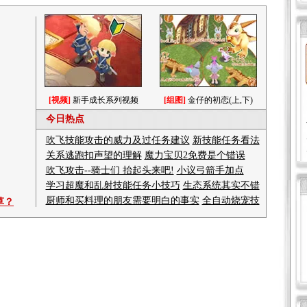
[视频]
新手成长系列视频
[组图]
金仔的初恋(上,下)
今日热点
吹飞技能攻击的威力及过任务建议
新技能任务看法
关系逃跑扣声望的理解
魔力宝贝2免费是个错误
吹飞攻击--骑士们 抬起头来吧!
小议弓箭手加点
学习超魔和乱射技能任务小技巧
生态系统其实不错
厨师和买料理的朋友需要明白的事实
全自动烧宠技
草？