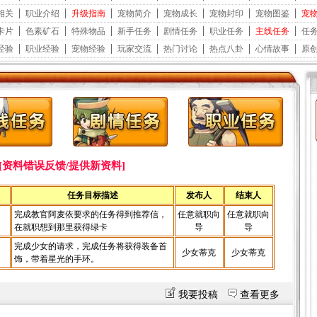
[资料错误反馈/提供新资料]
任务目标描述
发布人
结束人
完成教官阿麦依要求的任务得到推荐信，
任意就职向
任意就职向
在就职想到那里获得绿卡
导
导
完成少女的请求，完成任务将获得装备首
少女蒂克
少女蒂克
饰，带着星光的手环。
我要投稿
查看更多