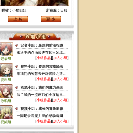
昵称：
小猫姐姐
所在服：
日服
记者小组：最速的前沿报道
旅途中的点滴痕迹在这里延续...
[
小组作品
][
加入小组
]
记者组
资料小组：资深的攻略经验
用我们的智慧去开辟冒险之路...
[
小组作品
][
加入小组
]
资料组
涂鸦小组：我们的魔力画面
法兰城的一流画师们全在这里...
[
小组作品
][
加入小组
]
涂鸦组
视频小组：成长的冒险影像
一同记录着魔力里的感动瞬间...
[
小组作品
][
加入小组
]
视频组