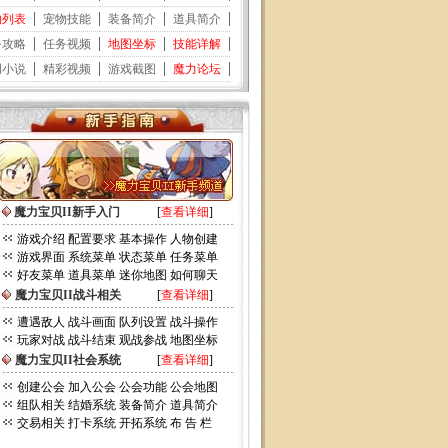
魔力宝贝II新手入门
[
查看详细
]
游戏介绍
配置要求
基本操作
人物创建
游戏界面
系统菜单
状态菜单
任务菜单
好友菜单
道具菜单
迷你地图
如何聊天
魔力宝贝II战斗相关
[
查看详细
]
遭遇敌人
战斗画面
队列设置
战斗操作
玩家对战
战斗结束
观战参战
地图坐标
魔力宝贝II社会系统
[
查看详细
]
创建公会
加入公会
公会功能
公会地图
组队相关
结婚系统
装备简介
道具简介
交易相关
打卡系统
开拓系统
布 告 栏