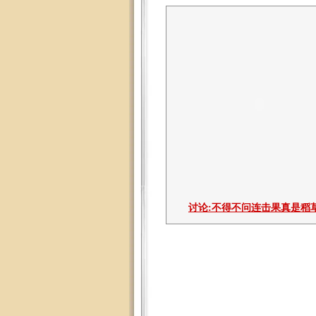
讨论:
不得不问连击果真是稻