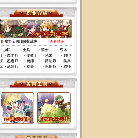
魔力宝贝II职业系统
[
查看详细
]
・
游民
・
士兵
・
骑士
・
弓术
士
・
魔术师
・
传教士
・
风来
・
封印
师
・
鉴定师
・
厨师
・
药剂师
・
防具
师
・
武器师
・
樵夫
・
挖掘师
・
猎师