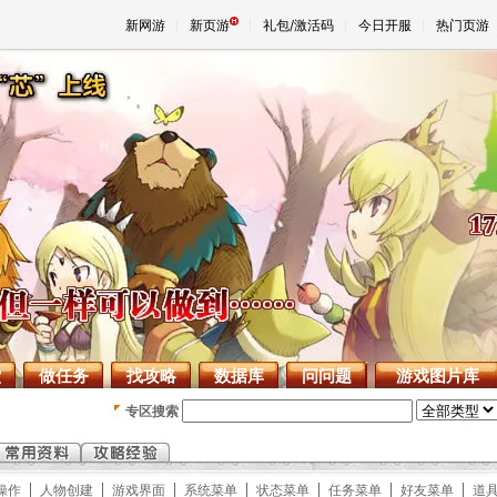
新网游
新页游
礼包/激活码
今日开服
热门页游
魔兽
天堂
王权与
堂
做任务
找攻略
数据库
问问题
游戏图片库