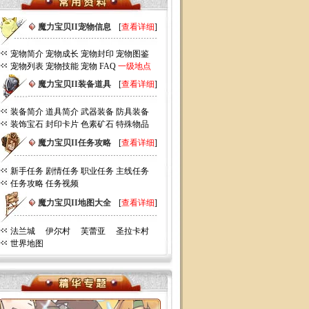
魔力宝贝II宠物信息
[
查看详细
]
宠物简介
宠物成长
宠物封印
宠物图鉴
宠物列表
宠物技能
宠物 FAQ
一级地点
魔力宝贝II装备道具
[
查看详细
]
装备简介
道具简介
武器装备
防具装备
装饰宝石
封印卡片
色素矿石
特殊物品
魔力宝贝II任务攻略
[
查看详细
]
新手任务
剧情任务
职业任务
主线任务
任务攻略
任务视频
魔力宝贝II地图大全
[
查看详细
]
法兰城
伊尔村
芙蕾亚
圣拉卡村
世界地图