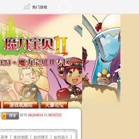
热门游戏
DNF
传奇4
剑网3旗舰版
新天龙八部
自由
诛仙世界
仙剑世界
游戏视频站
火爆论坛