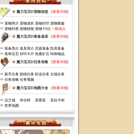
魔力宝贝II宠物信息
[
查看详细
]
宠物简介
宠物成长
宠物封印
宠物图鉴
宠物列表
宠物技能
宠物 FAQ
一级地点
魔力宝贝II装备道具
[
查看详细
]
装备简介
道具简介
武器装备
防具装备
装饰宝石
封印卡片
色素矿石
特殊物品
魔力宝贝II任务攻略
[
查看详细
]
新手任务
剧情任务
职业任务
主线任务
任务攻略
任务视频
魔力宝贝II地图大全
[
查看详细
]
法兰城
伊尔村
芙蕾亚
圣拉卡村
世界地图