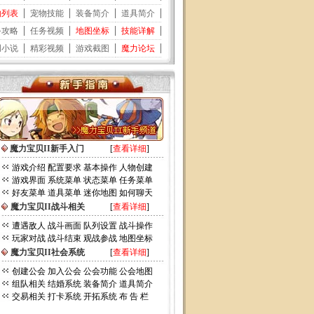
魔力宝贝II新手入门
[
查看详细
]
游戏介绍
配置要求
基本操作
人物创建
游戏界面
系统菜单
状态菜单
任务菜单
好友菜单
道具菜单
迷你地图
如何聊天
魔力宝贝II战斗相关
[
查看详细
]
遭遇敌人
战斗画面
队列设置
战斗操作
玩家对战
战斗结束
观战参战
地图坐标
魔力宝贝II社会系统
[
查看详细
]
创建公会
加入公会
公会功能
公会地图
组队相关
结婚系统
装备简介
道具简介
交易相关
打卡系统
开拓系统
布 告 栏