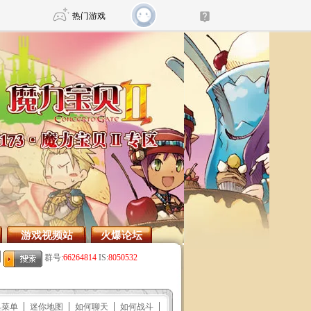
热门游戏
DNF
传奇4
剑网3旗舰版
新天龙八部
自由
诛仙世界
仙剑世界
游戏视频站
火爆论坛