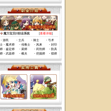
魔力宝贝II职业系统
[
查看详细
]
・
游民
・
士兵
・
骑士
・
弓术
士
・
魔术师
・
传教士
・
风来
・
封印
师
・
鉴定师
・
厨师
・
药剂师
・
防具
师
・
武器师
・
樵夫
・
挖掘师
・
猎师