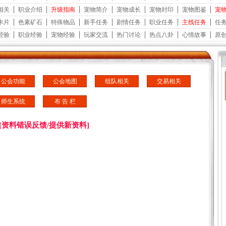
公会功能
公会地图
组队相关
交易相关
师生系统
布 告 栏
[资料错误反馈/提供新资料]