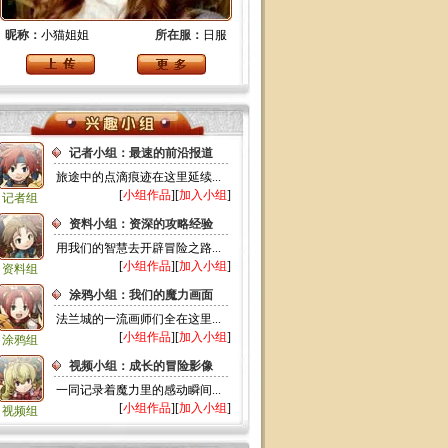
昵称：
小猫姐姐
所在服：
日服
记者小组：最速的前沿报道
旅途中的点滴痕迹在这里延续...
[
小组作品
][
加入小组
]
记者组
资料小组：资深的攻略经验
用我们的智慧去开辟冒险之路...
[
小组作品
][
加入小组
]
资料组
涂鸦小组：我们的魔力画面
法兰城的一流画师们全在这里...
[
小组作品
][
加入小组
]
涂鸦组
视频小组：成长的冒险影像
一同记录着魔力里的感动瞬间...
[
小组作品
][
加入小组
]
视频组