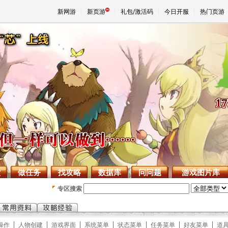
新网游
新页游
礼包/激活码
今日开服
热门页游
魔兽
天堂
王权与
堂
做任务
找攻略
数据库
问问题
游戏图片库