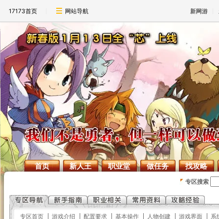
17173首页
网站导航
新网游
首页
新人王
职业堂
做任务
找攻略