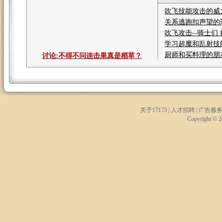
吹飞技能攻击的威
关系逃跑扣声望的
吹飞攻击--骑士们
学习超魔和乱射技
厨师和买料理的朋
讨论:
不得不问连击果真是稻草？
关于17173
|
人才招聘
|
广告服
Copyright © 20