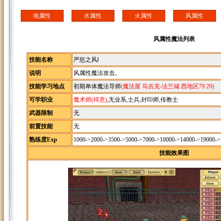
地属性
水属性
火属性
风属性
风属性魔法列表
技能名称
严惩之风Ⅰ
说明
风属性魔法攻击。
技能学习地点
初期单体魔法导师
(魔法屋 马吉克-法兰城 西地区79 29)
可学职业
魔术师(得意)
,无业系,士兵,封印师,传教士
武器限制
无
前置技能
无
熟练度Exp
1000->2000->3500->5000->7000->10000->14000->19000-
技能效果图