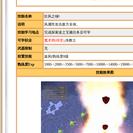
技能名称
狂风之锤Ⅰ
说明
风属性攻击敌方全体。
技能学习地点
完成探索迷之宝藏任务后可学
可学职业
魔术师(得意)
,传教士
武器限制
无
前置技能
旋风Ⅰ熟练度6级
熟练度Exp
1000->2000->3500->5000->7000->10000->14000->19000-
技能效果图