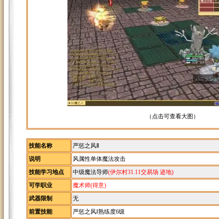
（点击可查看大图）
技能名称
严惩之风Ⅱ
说明
风属性单体魔法攻击
技能学习地点
中级魔法导师
(伊尔村31.11交易场 迹地)
可学职业
魔术师(得意)
武器限制
无
前置技能
严惩之风Ⅰ熟练度6级