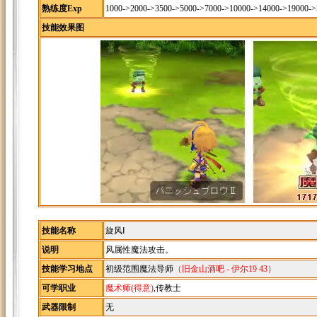
熟练度Exp
1000->2000->3500->5000->7000->10000->14000->19000-
技能效果图
技能名称
旋风Ⅰ
说明
风属性魔法攻击。
技能学习地点
初级范围魔法导师
（旧金山酒吧 - 伊尔19 43）
可学职业
魔术师(得意)
,传教士
武器限制
无