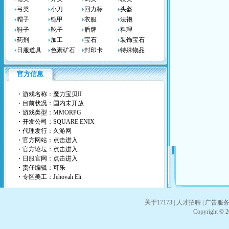
弓类
小刀
回力标
头盔
帽子
铠甲
衣服
法袍
鞋子
靴子
盾牌
料理
药剂
加工
宝石
装饰宝石
日服道具
色素矿石
封印卡
特殊物品
官方信息
・游戏名称：魔力宝贝II
・目前状况：国内未开放
・游戏类型：MMORPG
・开发公司：SQUARE ENIX
・代理发行：
久游网
・官方网站：
点击进入
・官方论坛：
点击进入
・日服官网：
点击进入
・责任编辑：可乐
・专区美工：Jehovah Eli
关于17173
|
人才招聘
|
广告服
Copyright © 20