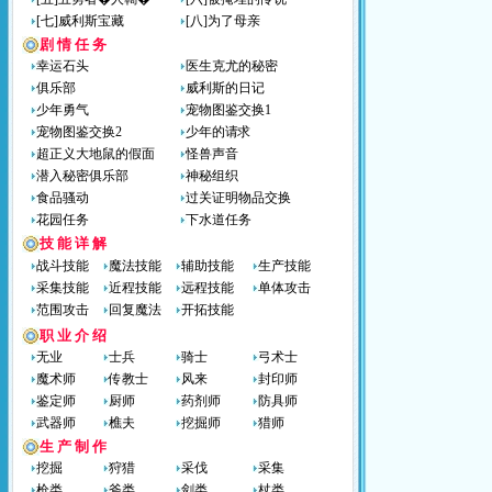
[七]威利斯宝藏
[八]为了母亲
剧 情 任 务
幸运石头
医生克尤的秘密
俱乐部
威利斯的日记
少年勇气
宠物图鉴交换1
宠物图鉴交换2
少年的请求
超正义大地鼠的假面
怪兽声音
潜入秘密俱乐部
神秘组织
食品骚动
过关证明物品交换
花园任务
下水道任务
技 能 详 解
战斗技能
魔法技能
辅助技能
生产技能
采集技能
近程技能
远程技能
单体攻击
范围攻击
回复魔法
开拓技能
职 业 介 绍
无业
士兵
骑士
弓术士
魔术师
传教士
风来
封印师
鉴定师
厨师
药剂师
防具师
武器师
樵夫
挖掘师
猎师
生 产 制 作
挖掘
狩猎
采伐
采集
枪类
斧类
剑类
杖类