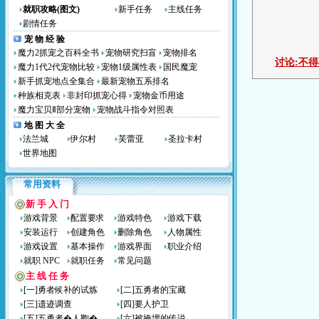
就职攻略(图文)
新手任务
主线任务
剧情任务
宠 物 经 验
魔力2抓宠之百科全书
宠物研究扫盲
宠物排名
讨论:
不得
魔力1代2代宠物比较
宠物1级属性表
国民魔宠
新手抓宠地点全集合
最新宠物五系排名
种族相克表
非封印抓宠心得
宠物金币用途
魔力宝贝Ⅱ部分宠物
宠物战斗指令对照表
地 图 大 全
法兰城
伊尔村
芙蕾亚
圣拉卡村
世界地图
常用资料
新 手 入 门
游戏背景
配置要求
游戏特色
游戏下载
安装运行
创建角色
删除角色
人物属性
游戏设置
基本操作
游戏界面
职业介绍
就职 NPC
就职任务
常见问题
主 线 任 务
[一]勇者候补的试炼
[二]五勇者的宝藏
[三]遗迹调查
[四]要人护卫
[五]五勇者�人鞫�
[六]被掩埋的传说