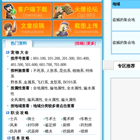
地域
盗贼的集会地
盗贼的集会地
热门资料
[
投稿
] [更多]
宠 物 大 全
按序号查看：
001-100
,
101-200
,
201-300
,
301-400
,
401-500
,
501-600
,
601-700
,
701-800
专区推荐
按种族查看：
不死系
,
人形系
,
昆虫系
,
植物系
,
特殊
系
野兽系
,
金属系
,
飞行系
,
龙型系
,
BOSS系
按属性查看：
全地属性
,
偏地属性
,
全水属性
,
偏水属
性
全风属性
,
偏风属性
,
全火属性
,
偏火属性
按地域查看：
地域分类较多请点击查看
职 业 攻 略
士兵
骑士
弓术士
魔术师
传教士
风来
封印师
鉴定师
厨师
药剂师
防具师
武器师
樵夫
挖掘师
猎师
任 务 攻 略