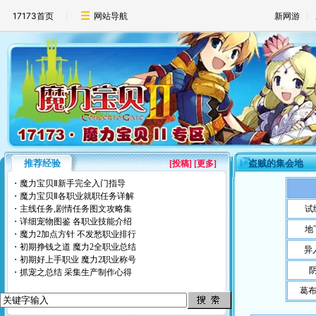
17173首页
网站导航
新网游
推荐经验
盗贼的集会地
[
投稿
] [更多]
・
魔力宝贝Ⅱ新手完全入门指导
・
魔力宝贝Ⅱ各职业就职任务详解
・
主线任务,剧情任务图文攻略集
试
・
详细宠物图鉴
各职业技能介绍
地
・
魔力2加点方针
不发愁职业排行
・
初期挣钱之道
魔力2全职业总结
异
・
初期好上手职业
魔力2职业称号
・
抓宠之总结
采集生产制作心得
葛布