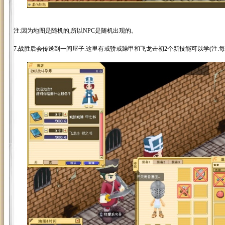
注:因为地图是随机的,所以NPC是随机出现的。
7.战胜后会传送到一间屋子.这里有戒骄戒躁甲和飞龙击初2个新技能可以学(注:每个