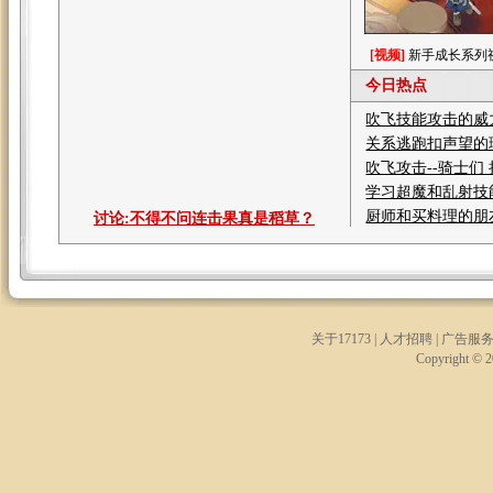
[视频]
新手成长系列
今日热点
吹飞技能攻击的威
关系逃跑扣声望的
吹飞攻击--骑士们
学习超魔和乱射技
厨师和买料理的朋
讨论:
不得不问连击果真是稻草？
关于17173
|
人才招聘
|
广告服
Copyright © 20