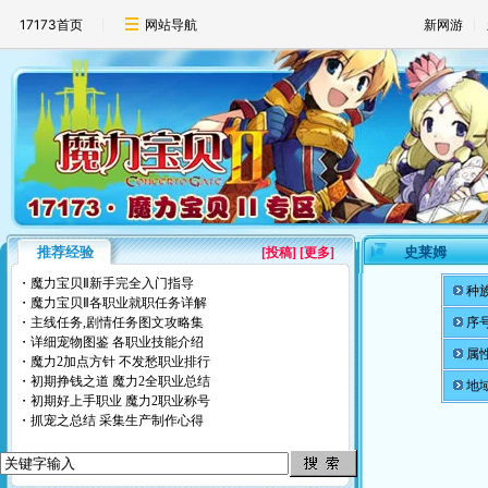
17173首页
网站导航
新网游
推荐经验
史莱姆
[
投稿
] [更多]
・
魔力宝贝Ⅱ新手完全入门指导
种
・
魔力宝贝Ⅱ各职业就职任务详解
・
主线任务,剧情任务图文攻略集
序
・
详细宠物图鉴
各职业技能介绍
属
・
魔力2加点方针
不发愁职业排行
・
初期挣钱之道
魔力2全职业总结
地
・
初期好上手职业
魔力2职业称号
・
抓宠之总结
采集生产制作心得