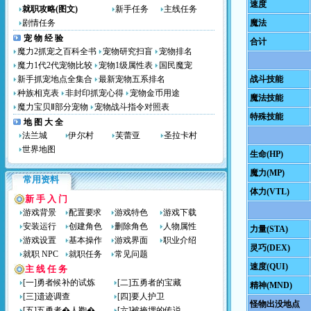
速度
就职攻略(图文)
新手任务
主线任务
剧情任务
魔法
宠 物 经 验
合计
魔力2抓宠之百科全书
宠物研究扫盲
宠物排名
魔力1代2代宠物比较
宠物1级属性表
国民魔宠
新手抓宠地点全集合
最新宠物五系排名
战斗技能
种族相克表
非封印抓宠心得
宠物金币用途
魔法技能
魔力宝贝Ⅱ部分宠物
宠物战斗指令对照表
特殊技能
地 图 大 全
法兰城
伊尔村
芙蕾亚
圣拉卡村
世界地图
生命(HP)
魔力(MP)
常用资料
体力(VTL)
新 手 入 门
游戏背景
配置要求
游戏特色
游戏下载
安装运行
创建角色
删除角色
人物属性
力量(STA)
游戏设置
基本操作
游戏界面
职业介绍
灵巧(DEX)
就职 NPC
就职任务
常见问题
速度(QUI)
主 线 任 务
[一]勇者候补的试炼
[二]五勇者的宝藏
精神(MND)
[三]遗迹调查
[四]要人护卫
怪物出没地点
[五]五勇者�人鞫�
[六]被掩埋的传说