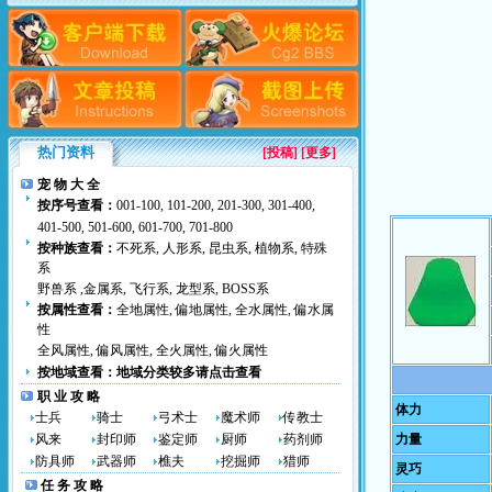
热门资料
[
投稿
] [更多]
宠 物 大 全
按序号查看：
001-100
,
101-200
,
201-300
,
301-400
,
401-500
,
501-600
,
601-700
,
701-800
按种族查看：
不死系
,
人形系
,
昆虫系
,
植物系
,
特殊
系
野兽系
,
金属系
,
飞行系
,
龙型系
,
BOSS系
按属性查看：
全地属性
,
偏地属性
,
全水属性
,
偏水属
性
全风属性
,
偏风属性
,
全火属性
,
偏火属性
按地域查看：
地域分类较多请点击查看
职 业 攻 略
体力
士兵
骑士
弓术士
魔术师
传教士
风来
封印师
鉴定师
厨师
药剂师
力量
防具师
武器师
樵夫
挖掘师
猎师
灵巧
任 务 攻 略