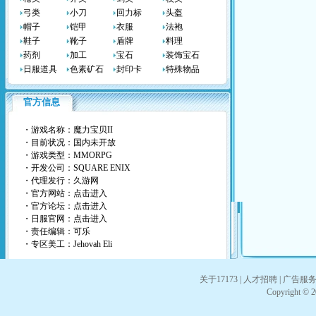
弓类
小刀
回力标
头盔
帽子
铠甲
衣服
法袍
鞋子
靴子
盾牌
料理
药剂
加工
宝石
装饰宝石
日服道具
色素矿石
封印卡
特殊物品
官方信息
・游戏名称：魔力宝贝II
・目前状况：国内未开放
・游戏类型：MMORPG
・开发公司：SQUARE ENIX
・代理发行：
久游网
・官方网站：
点击进入
・官方论坛：
点击进入
・日服官网：
点击进入
・责任编辑：可乐
・专区美工：Jehovah Eli
关于17173
|
人才招聘
|
广告服
Copyright © 20