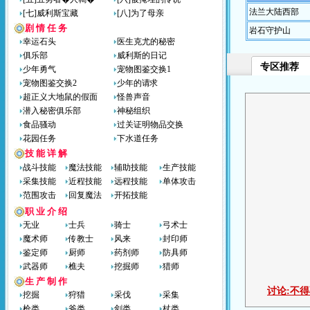
法兰大陆西部
[七]威利斯宝藏
[八]为了母亲
剧 情 任 务
岩石守护山
幸运石头
医生克尤的秘密
俱乐部
威利斯的日记
专区推荐
少年勇气
宠物图鉴交换1
宠物图鉴交换2
少年的请求
超正义大地鼠的假面
怪兽声音
潜入秘密俱乐部
神秘组织
食品骚动
过关证明物品交换
花园任务
下水道任务
技 能 详 解
战斗技能
魔法技能
辅助技能
生产技能
采集技能
近程技能
远程技能
单体攻击
范围攻击
回复魔法
开拓技能
职 业 介 绍
无业
士兵
骑士
弓术士
魔术师
传教士
风来
封印师
鉴定师
厨师
药剂师
防具师
武器师
樵夫
挖掘师
猎师
生 产 制 作
讨论:
不得
挖掘
狩猎
采伐
采集
枪类
斧类
剑类
杖类