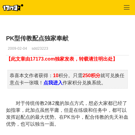
魔力宝贝2
>
传教士
>
正文
PK型传教配点独家奉献
2009-02-04
sdd23223
【此文章由17173.com独家发表，转载请注明出处】
恭喜本文作者获得：
10
积分。只需
250积分
就可兑换任
意点卡一张哦！
点我进入
作家积分兑换系统。
对于传统传教2体2魔的加点方式，想必大家都已经了
如指掌，此加点虽然平庸，但是在练级和任务中，都可以
发挥起配点的最大优势。在PK当中，配合传教的先天补血
优势，也可以独当一面。