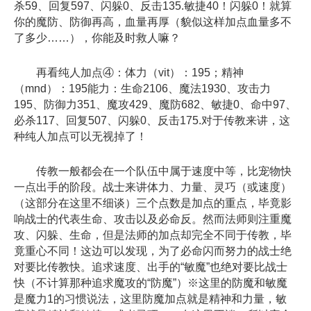
杀59、回复597、闪躲0、反击135.敏捷40！闪躲0！就算
你的魔防、防御再高，血量再厚（貌似这样加点血量多不
了多少……），你能及时救人嘛？
再看纯人加点④：体力（vit）：195；精神
（mnd）：195能力：生命2106、魔法1930、攻击力
195、防御力351、魔攻429、魔防682、敏捷0、命中97、
必杀117、回复507、闪躲0、反击175.对于传教来讲，这
种纯人加点可以无视掉了！
传教一般都会在一个队伍中属于速度中等，比宠物快
一点出手的阶段。战士来讲体力、力量、灵巧（或速度）
（这部分在这里不细谈）三个点数是加点的重点，毕竟影
响战士的代表生命、攻击以及必命反。然而法师则注重魔
攻、闪躲、生命，但是法师的加点却完全不同于传教，毕
竟重心不同！这边可以发现，为了必命闪而努力的战士绝
对要比传教快。追求速度、出手的“敏魔”也绝对要比战士
快（不计算那种追求魔攻的“防魔”）※这里的防魔和敏魔
是魔力1的习惯说法，这里防魔加点就是精神和力量，敏