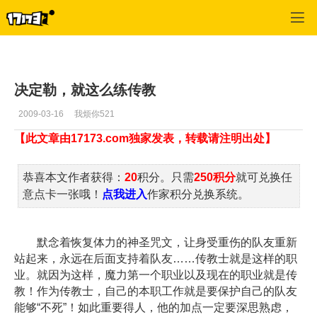
魔力宝贝2
>
传教士
>
正文
决定勒，就这么练传教
2009-03-16
我烦你521
【此文章由17173.com独家发表，转载请注明出处】
恭喜本文作者获得：
20
积分。只需
250积分
就可兑换任
意点卡一张哦！
点我进入
作家积分兑换系统。
默念着恢复体力的神圣咒文，让身受重伤的队友重新
站起来，永远在后面支持着队友……传教士就是这样的职
业。就因为这样，魔力第一个职业以及现在的职业就是传
教！作为传教士，自己的本职工作就是要保护自己的队友
能够“不死”！如此重要得人，他的加点一定要深思熟虑，