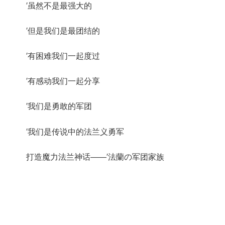
′虽然不是最强大的
′但是我们是最团结的
′有困难我们一起度过
′有感动我们一起分享
′我们是勇敢的军团
′我们是传说中的法兰义勇军
打造魔力法兰神话——′法蘭の军团家族