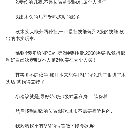
2.受伤的几率,不是位置的影响,纯属个人运气.
3.出木头的几率受熟炼度的影响.
砍木头大概分两种把,一种是把技能炼到2级的技能.砍
出的木卖玩家.
炼到4级卖给NPC的,第2种要耗费.2000块买书.觉得哪
种好自己决定吧.(本人第2种,实在太少人买.)
其实并不建议学,那时本来想学挖抗的说,瞎了眼进了木
头店.就赖得去转了.
小建议就是,最好带3把0级武器在身上.装备着.
然后找到能砍的位置就砍,其实不需要靠近树的.
我般我找个有MM的位置做下慢慢砍.哈