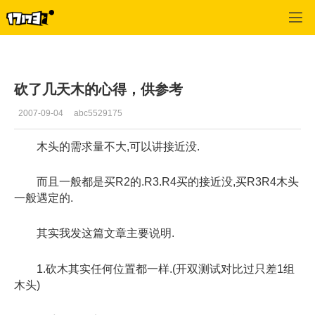
魔力宝贝2
>
樵夫
>
正文
砍了几天木的心得，供参考
2007-09-04
abc5529175
木头的需求量不大,可以讲接近没.
而且一般都是买R2的.R3.R4买的接近没,买R3R4木头
一般遇定的.
其实我发这篇文章主要说明.
1.砍木其实任何位置都一样.(开双测试对比过只差1组
木头)