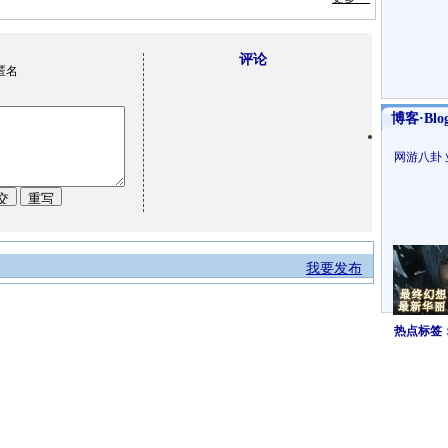
评论
匿名
博客·Blo
网游八卦
我要发布
热点标签