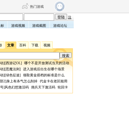
热门游戏
注
坐标
游戏视频
游戏截图
游戏论坛
DNF
传奇4
游
文章
百科
下载
视频
剑网3旗舰版
新天龙八部
动
][
西游记OL
]
哪个不是开放测试当天的活动
自由
诛仙世界
仙剑世界
动
][
恶魔法则
]
进入游戏后出生在哪个场景
动
][
绿色征途
]
领取黄金搭档的标准是什么
部2
]
身上有杀气怎么削掉
代金卡在老区能用
号
]
风色幻想激活码
佣兵天下激活码
轮回卡