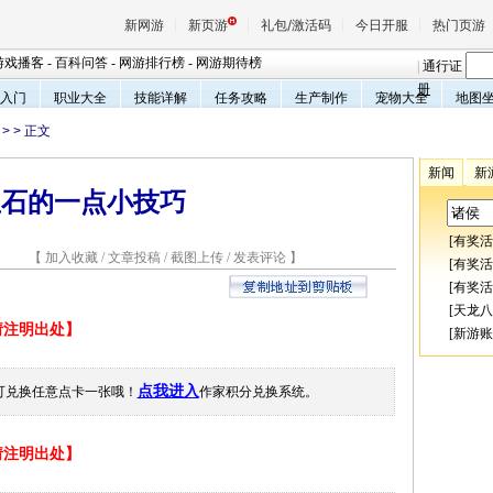
新网游
新页游
礼包/激活码
今日开服
热门页游
游戏播客
-
百科问答
-
网游排行榜
-
网游期待榜
|
通行证
册
入门
职业大全
技能详解
任务攻略
生产制作
宠物大全
地图
>
> 正文
魔兽
新闻
新
宝石的一点小技巧
天堂
[
有奖活
4 【
加入收藏
/
文章投稿
/
截图上传
/
发表评论
】
王权与
[
有奖活
[
有奖活
[
天龙八
载请注明出处】
[
新游账
点我进入
可兑换任意点卡一张哦！
作家积分兑换系统。
载请注明出处】