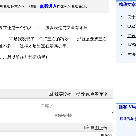
精华文章
点我进入
可兑换任意点卡一张哦！
作家积分兑换系统。
关于
CG
在还是一个穷人～～。跟发表这篇文章有矛盾
红云
……可是我发现了一个打宝石的巧妙……那就是要想宝石
1-
差不多……这样才是出宝石最高机率。
西海
…所以前往别乱扔鸡蛋吖
我要投稿
发表/查看评论
关键字:
播客·Vlo
相关链接
最新视频
截图上传
更多>>