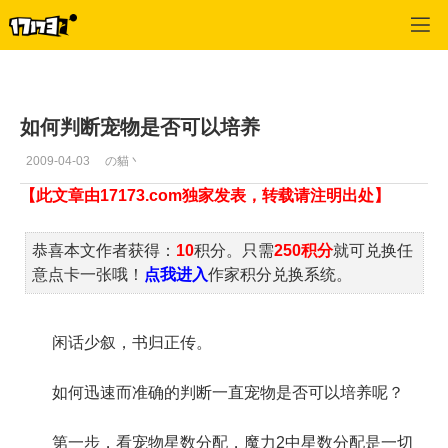
魔力宝贝2
>
宠物经验
>
正文
如何判断宠物是否可以培养
2009-04-03
の貓丶
【此文章由17173.com独家发表，转载请注明出处】
恭喜本文作者获得：
10
积分。只需
250积分
就可兑换任
意点卡一张哦！
点我进入
作家积分兑换系统。
闲话少叙，书归正传。
如何迅速而准确的判断一直宠物是否可以培养呢？
第一步，看宠物星数分配，魔力2中星数分配是一切