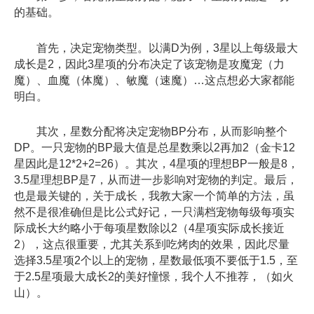
的基础。
首先，决定宠物类型。以满D为例，3星以上每级最大
成长是2，因此3星项的分布决定了该宠物是攻魔宠（力
魔）、血魔（体魔）、敏魔（速魔）…这点想必大家都能
明白。
其次，星数分配将决定宠物BP分布，从而影响整个
DP。一只宠物的BP最大值是总星数乘以2再加2（金卡12
星因此是12*2+2=26）。其次，4星项的理想BP一般是8，
3.5星理想BP是7，从而进一步影响对宠物的判定。最后，
也是最关键的，关于成长，我教大家一个简单的方法，虽
然不是很准确但是比公式好记，一只满档宠物每级每项实
际成长大约略小于每项星数除以2（4星项实际成长接近
2），这点很重要，尤其关系到吃烤肉的效果，因此尽量
选择3.5星项2个以上的宠物，星数最低项不要低于1.5，至
于2.5星项最大成长2的美好憧憬，我个人不推荐，（如火
山）。