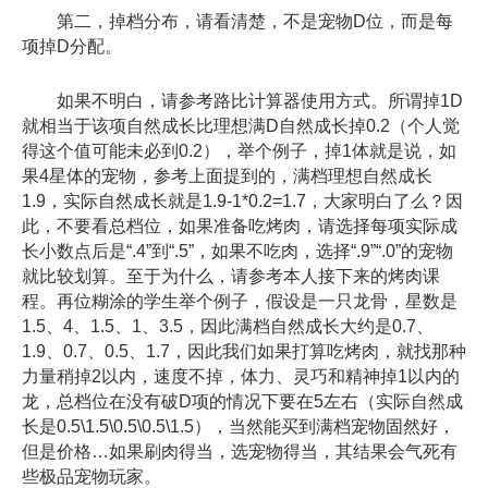
第二，掉档分布，请看清楚，不是宠物D位，而是每
项掉D分配。
如果不明白，请参考路比计算器使用方式。所谓掉1D
就相当于该项自然成长比理想满D自然成长掉0.2（个人觉
得这个值可能未必到0.2），举个例子，掉1体就是说，如
果4星体的宠物，参考上面提到的，满档理想自然成长
1.9，实际自然成长就是1.9-1*0.2=1.7，大家明白了么？因
此，不要看总档位，如果准备吃烤肉，请选择每项实际成
长小数点后是“.4”到“.5”，如果不吃肉，选择“.9”“.0”的宠物
就比较划算。至于为什么，请参考本人接下来的烤肉课
程。再位糊涂的学生举个例子，假设是一只龙骨，星数是
1.5、4、1.5、1、3.5，因此满档自然成长大约是0.7、
1.9、0.7、0.5、1.7，因此我们如果打算吃烤肉，就找那种
力量稍掉2以内，速度不掉，体力、灵巧和精神掉1以内的
龙，总档位在没有破D项的情况下要在5左右（实际自然成
长是0.5\1.5\0.5\0.5\1.5），当然能买到满档宠物固然好，
但是价格…如果刷肉得当，选宠物得当，其结果会气死有
些极品宠物玩家。