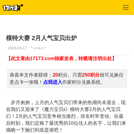
魔力宝贝2
>
玩家热点
>
正文
模特大赛 2月人气宝贝出炉
2009-03-17
*-z-m-c-*
【此文章由17173.com独家发表，转载请注明出处】
恭喜本文作者获得：
20
积分。只需
250积分
就可兑换任
意点卡一张哦！
点我进入
作家积分兑换系统。
岁月匆匆，上月的人气宝贝们带来的热潮尚未退去，现
在我们又迎来了《魔力宝贝
》模特大赛2月的人气宝贝
Ⅱ
们！2月的人气宝贝竞争相当激烈，排名时常变动。在最
后时刻，我们定格了最优秀的10位佳人的名字，让我们来
揭晓一下她们到底是谁吧！