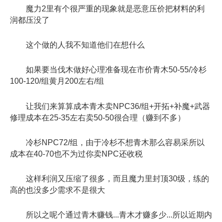
魔力2里有个很严重的现象就是恶意压价把材料的利
润都压没了
这个做的人我不知道他们在想什么
如果要当伐木做好心理准备现在市价青木50-55/冷杉
100-120/组黄月200左右/组
让我们来算算成本青木卖NPC36/组+开拓+补魔+武器
修理成本在25-35左右卖50-50很合理（赚到不多）
冷杉NPC72/组，由于冷杉不想青木那么容易采所以
成本在40-70也不为过你卖NPC还收税
这样利润又压缩了很多，而且魔力里封顶30级，练的
高的也没多少需求不是很大
所以之呢个通过青木赚钱...青木才赚多少...所以近期内