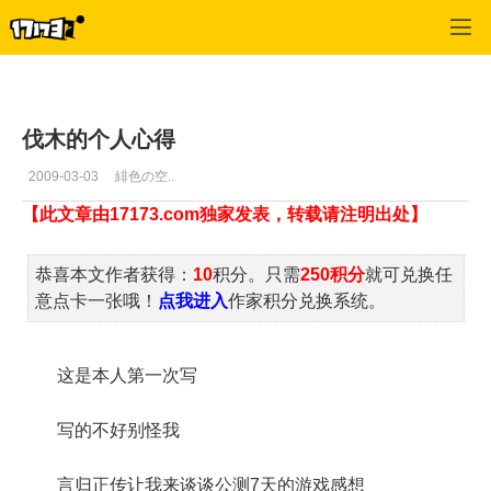
魔力宝贝2
>
樵夫
>
正文
伐木的个人心得
2009-03-03
緋色の空..
【此文章由17173.com独家发表，转载请注明出处】
恭喜本文作者获得：
10
积分。只需
250积分
就可兑换任
意点卡一张哦！
点我进入
作家积分兑换系统。
这是本人第一次写
写的不好别怪我
言归正传让我来谈谈公测7天的游戏感想