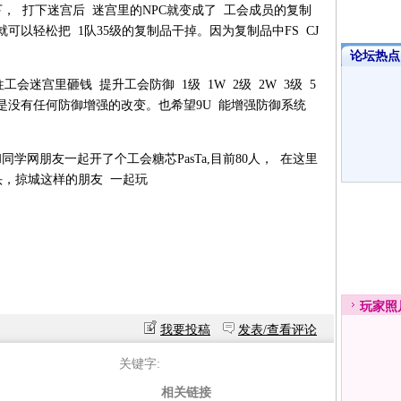
 打下迷宫后 迷宫里的NPC就变成了 工会成员的复制
可以轻松把 1队35级的复制品干掉。因为复制品中FS CJ
论坛热点·
会迷宫里砸钱 提升工会防御 1级 1W 2级 2W 3级 5
还是没有任何防御增强的改变。也希望9U 能增强防御系统
网朋友一起开了个工会糖芯PasTa,目前80人， 在这里
头，掠城这样的朋友 一起玩
玩家
照
我要投稿
发表/查看评论
关键字:
相关链接