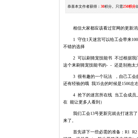
恭喜本文作者获得：
30
积分。只需
250积分
相信大家都应该看过官网的更新消
1 守住1天迷宫可以给工会带来10
不错的选择
2 可以刷骑宠技能书 不过根据我门
这个来刷骑宠技能书的- - 还是别抱太
3 很有趣的一个玩法 ，自己工会
还有经验的哦 我35去的时候是1500左
4 抢下的迷宫所在线 当工会成员上
在 能让更多人看到）
我们工会13号更新完就去打迷宫了
来了。
首先讲下一些必需的准备：R1 R2 