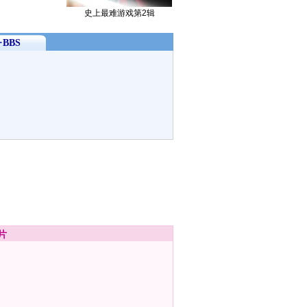
史上最难游戏第2辑
BBS
片