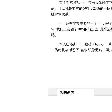
有主迷宫打法：- -亲自去体验了下，
品。可以说是非常的好打，25级的一队就
经常拿仗敲
- - 还有非常重要的一个 千万别往工
W 我们工会砸了10W的前进去 几乎
吧。。
本人巴洛斯 FS 糖芯oO超人 和同学
一借此机会感恩下 能认识像无名，馒
相关新闻