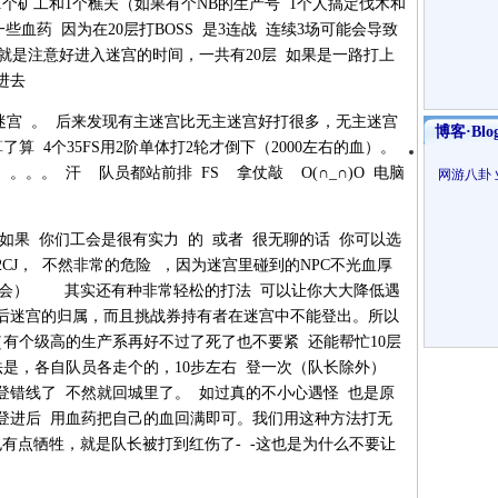
个矿工和1个樵夫（如果有个NB的生产号 1个人搞定伐木和
血药 因为在20层打BOSS 是3连战 连续3场可能会导致
点就是注意好进入迷宫的时间，一共有20层 如果是一路打上
进去
宫 。 后来发现有主迷宫比无主迷宫好打很多，无主迷宫
博客·Blo
了算 4个35FS用2阶单体打2轮才倒下（2000左右的血）。
。。。 汗 队员都站前排 FS 拿仗敲 O(∩_∩)O 电脑
网游八卦
 你们工会是很有实力 的 或者 很无聊的话 你可以选
CJ， 不然非常的危险 ，因为迷宫里碰到的NPC不光血厚
 都会） 其实还有种非常轻松的打法 可以让你大大降低遇
后迷宫的归属，而且挑战券持有者在迷宫中不能登出。所以
有个级高的生产系再好不过了死了也不要紧 还能帮忙10层
法是，各自队员各走个的，10步左右 登一次（队长除外）
登错线了 不然就回城里了。 如过真的不小心遇怪 也是原
登进后 用血药把自己的血回满即可。我们用这种方法打无
也有点牺牲，就是队长被打到红伤了- -这也是为什么不要让