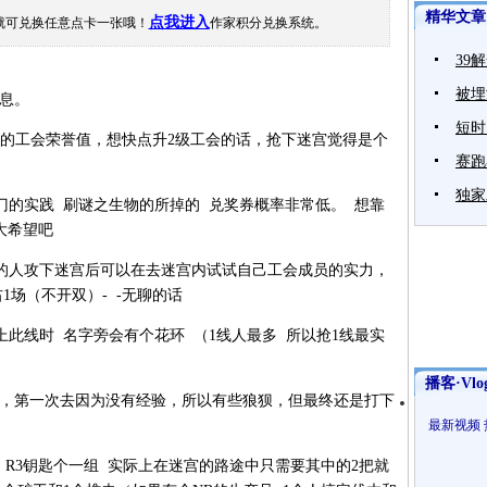
精华文章
点我进入
就可兑换任意点卡一张哦！
作家积分兑换系统。
39
被埋
息。
短时
0的工会荣誉值，想快点升2级工会的话，抢下迷宫觉得是个
赛跑
独家
的实践 刷谜之生物的所掉的 兑奖券概率非常低。 想靠
大希望吧
的人攻下迷宫后可以在去迷宫内试试自己工会成员的实力，
右1场（不开双）- -无聊的话
此线时 名字旁会有个花环 （1线人最多 所以抢1线最实
播客·Vlo
，第一次去因为没有经验，所以有些狼狈，但最终还是打下
最新视频
R3钥匙个一组 实际上在迷宫的路途中只需要其中的2把就