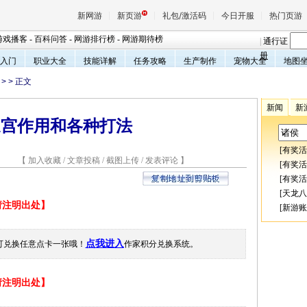
新网游
新页游
礼包/激活码
今日开服
热门页游
游戏播客
-
百科问答
-
网游排行榜
-
网游期待榜
|
通行证
册
入门
职业大全
技能详解
任务攻略
生产制作
宠物大全
地图
>
> 正文
魔兽
新闻
新
迷宫作用和各种打法
天堂
[
有奖活
8 【
加入收藏
/
文章投稿
/
截图上传
/
发表评论
】
王权与
[
有奖活
[
有奖活
[
天龙八
载请注明出处】
[
新游账
点我进入
可兑换任意点卡一张哦！
作家积分兑换系统。
载请注明出处】