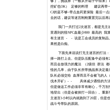
够了，挑战券（一般从开箱子中得来）1
挖矿也OK） 足够的料理 建议再带一些
CJ的蓝不够~带点血药更保险 最后一
去的话，建议等迷宫刚刚重置完以后再
我门一共打过2次迷宫，都是无主迷
里遇到的怪NPC血最少800 最高的 我算
有主迷宫 - - 说是工会成员的复制品。
果然是白痴。
下面先来说说打无主迷宫的打法：如果
择一路打上去。但是队伍配备中必须有2
而且会放强力的魔法 （2级但 群法
怪的几率，由于队长所带挑战券决定最
队长必须交给 血厚而且不会被飞的人（
伐木开矿）- - 具体减少遇怪的方
但是做这工作必须非常有耐心，千万别
地登出（但是会被挨打一回合）。重新
主迷宫1小时以内就跑到了20层，但是
战斗号带队的原因。