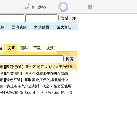
热门游戏
注
坐标
游戏视频
游戏截图
游戏论坛
DNF
传奇4
游
文章
百科
下载
视频
剑网3旗舰版
新天龙八部
动
][
西游记OL
]
哪个不是开放测试当天的活动
自由
诛仙世界
仙剑世界
动
][
恶魔法则
]
进入游戏后出生在哪个场景
动
][
绿色征途
]
领取黄金搭档的标准是什么
部2
]
身上有杀气怎么削掉
代金卡在老区能用
号
]
风色幻想激活码
佣兵天下激活码
轮回卡