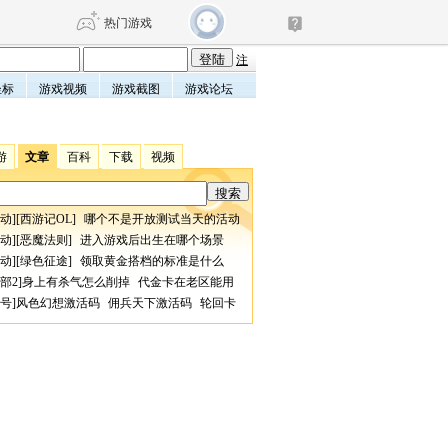
热门游戏
注
坐标
游戏视频
游戏截图
游戏论坛
DNF
传奇4
游
文章
百科
下载
视频
剑网3旗舰版
新天龙八部
动
][
西游记OL
]
哪个不是开放测试当天的活动
自由
诛仙世界
仙剑世界
动
][
恶魔法则
]
进入游戏后出生在哪个场景
动
][
绿色征途
]
领取黄金搭档的标准是什么
部2
]
身上有杀气怎么削掉
代金卡在老区能用
号
]
风色幻想激活码
佣兵天下激活码
轮回卡