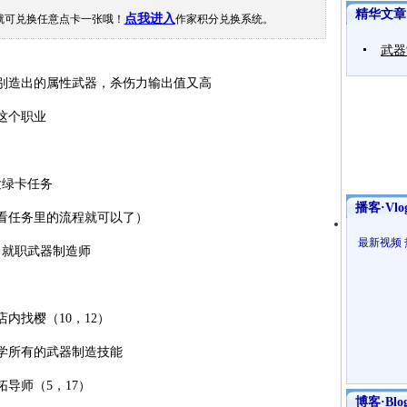
精华文章
点我进入
就可兑换任意点卡一张哦！
作家积分兑换系统。
武器
造出的属性武器，杀伤力输出值又高
这个职业
发绿卡任务
播客·Vlo
任务里的流程就可以了）
最新视频
就职武器制造师
找樱（10，12）
所有的武器制造技能
师（5，17）
博客·Blo