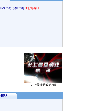
业界评论
心情写照
注册博客>>
史上最难游戏第2辑
BBS