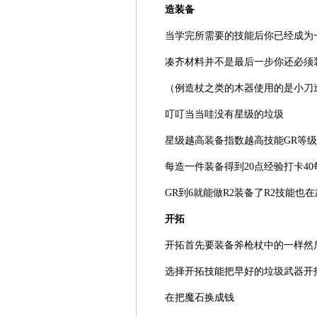
造装备
当学完所需要的技能后你已经成为一
凑齐材料并不是最后一步你还必须
（例造杖之类的木器使用的是小刀造
叮叮当当哇没有星级的垃圾
星级越高装备指数越高技能GR等级
每造一件装备得到20点经验打卡40每
GR到6就能做R2装备了R2技能也
开拓
开拓首先要装备斧枪杖中的一样然后
选择开拓技能把早好的垃圾武器开
在把魔石换成钱