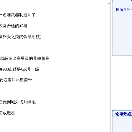
网游八卦
名准武器制造师了
装备合适的武器
斧头之类的铁器用杖）
越高造出高星级的几率越高
900点经验GR升一级
在武器店的小黑屋学
跑到城外找片绿地
拓成魔石
论坛热点·