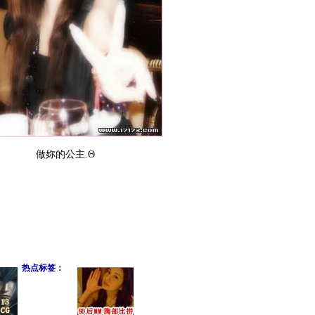
做妳的公主.Θ
热点标签：