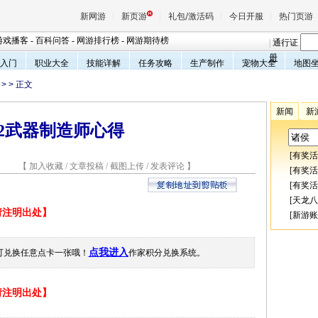
新网游
新页游
礼包/激活码
今日开服
热门页游
游戏播客
-
百科问答
-
网游排行榜
-
网游期待榜
|
通行证
册
入门
职业大全
技能详解
任务攻略
生产制作
宠物大全
地图
>
> 正文
魔兽
新闻
新
2武器制造师心得
天堂
[
有奖活
0 【
加入收藏
/
文章投稿
/
截图上传
/
发表评论
】
王权与
[
有奖活
[
有奖活
[
天龙八
载请注明出处】
[
新游账
点我进入
可兑换任意点卡一张哦！
作家积分兑换系统。
载请注明出处】