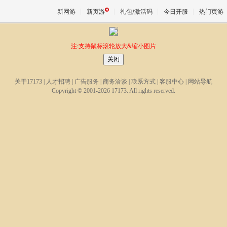
新网游
新页游
礼包/激活码
今日开服
热门页游
注:支持鼠标滚轮放大&缩小图片
魔兽
关于17173
|
人才招聘
|
广告服务
|
商务洽谈
|
联系方式
|
客服中心
|
网站导航
天堂
Copyright © 2001-2026 17173. All rights reserved.
王权与